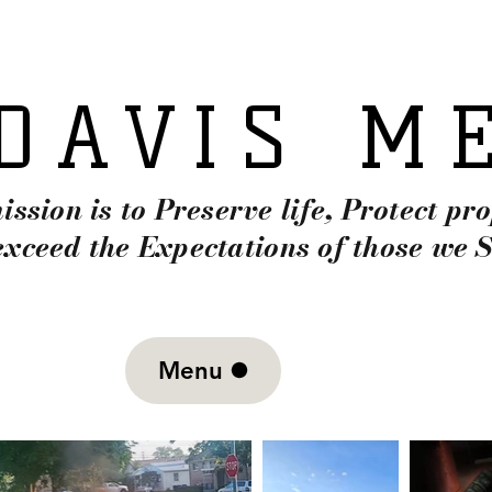
DAVIS M
DAVIS M
ssion is to Preserve life, Protect pr
exceed the Expectations of those we S
non-emergency 
. Bountiful Utah
Menu